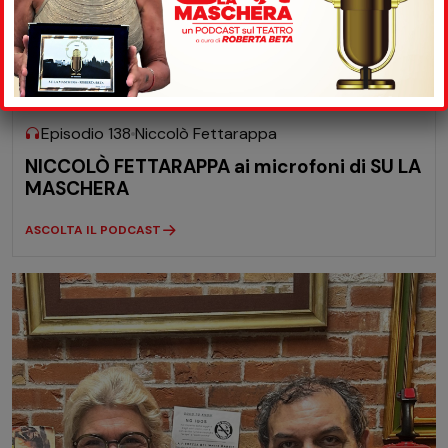
08-07
2026
Episodio 138
Niccolò Fettarappa
NICCOLÒ FETTARAPPA ai microfoni di SU LA
MASCHERA
ASCOLTA IL PODCAST