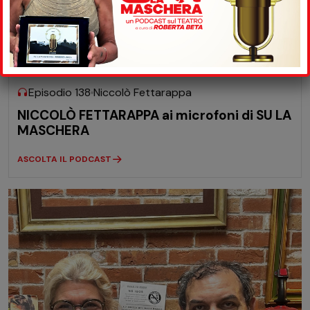
08-07
2026
Episodio 138
Niccolò Fettarappa
NICCOLÒ FETTARAPPA ai microfoni di SU LA
MASCHERA
ASCOLTA IL PODCAST