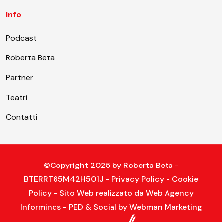
Info
Podcast
Roberta Beta
Partner
Teatri
Contatti
©Copyright 2025 by
Roberta Beta
-
BTERRT65M42H501J -
Privacy Policy
-
Cookie
Policy
- Sito Web realizzato da
Web Agency
Informinds
- PED & Social by
Webman Marketing